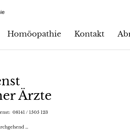
ie
Homöopathie
Kontakt
Ab
enst
er Ärzte
enst: 08141 / 1505 123
urchgehend …